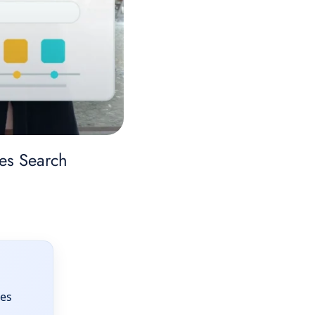
es Search
les