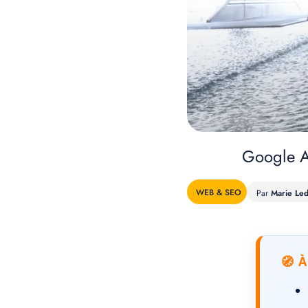
Google A
WEB & SEO
Marie Le
À