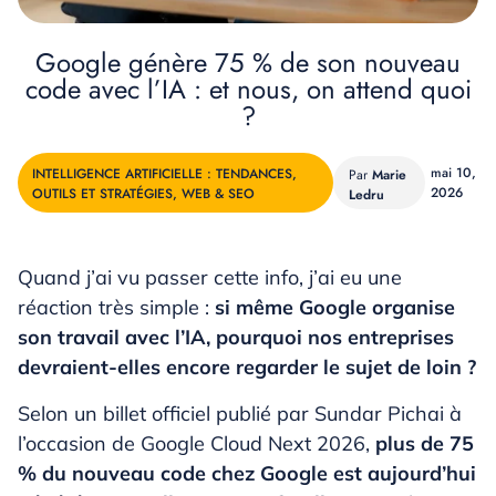
Google génère 75 % de son nouveau
code avec l’IA : et nous, on attend quoi
?
mai 10,
INTELLIGENCE ARTIFICIELLE : TENDANCES,
Marie
2026
OUTILS ET STRATÉGIES
,
WEB & SEO
Ledru
Quand j’ai vu passer cette info, j’ai eu une
réaction très simple :
si même Google organise
son travail avec l’IA, pourquoi nos entreprises
devraient-elles encore regarder le sujet de loin ?
Selon un billet officiel publié par Sundar Pichai à
l’occasion de Google Cloud Next 2026,
plus de 75
% du nouveau code chez Google est aujourd’hui