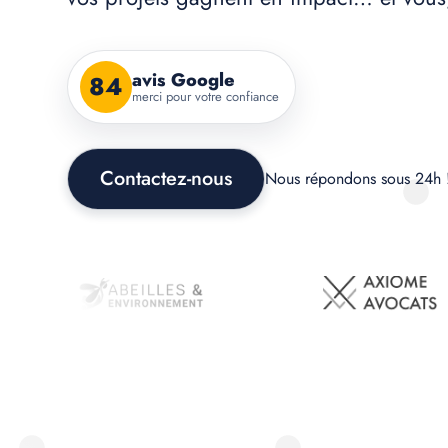
avis Google
84
merci pour votre confiance
Contactez-nous
Nous répondons sous 24h 