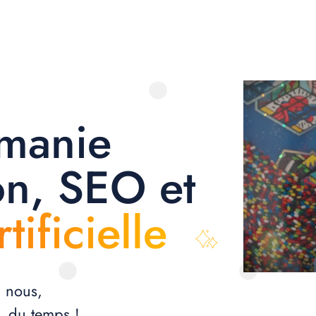
 manie
on,
SEO
et
tificielle
c nous,
, du temps !