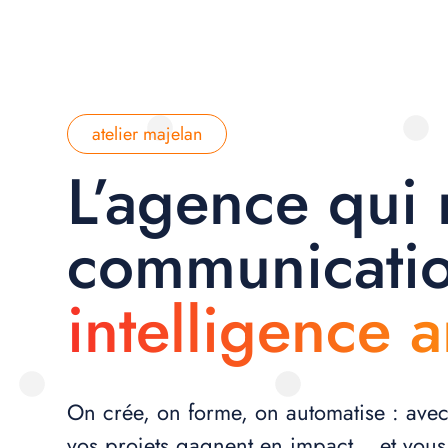
atelier majelan
L’agence qui
communicati
intelligence ar
On crée, on forme, on automatise : ave
vos projets gagnent en impact… et vous